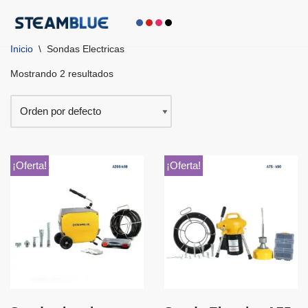
Saltar
Inicio
\
Sondas Electricas
al
contenido
Mostrando 2 resultados
¡Oferta!
¡Oferta!