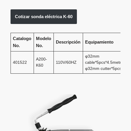
Cotizar sonda eléctrica K-60
Catalogo
Modelo
Descripción
Equipamiento
No.
No.
φ32mm
A200-
401522
110V/60HZ
cable*5pcs*4.5metros
K60
φ32mm cutter*5pcs