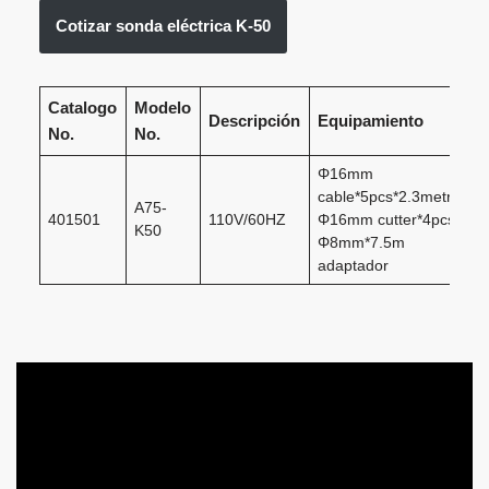
Cotizar sonda eléctrica K-50
Catalogo
Modelo
Descripción
Equipamiento
No.
No.
Φ16mm
cable*5pcs*2.3metros
A75-
401501
110V/60HZ
Φ16mm cutter*4pcs
K50
Φ8mm*7.5m
adaptador