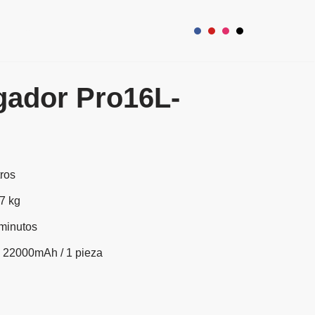
enda
Soporte
Contacto
gador Pro16L-
tros
17 kg
 minutos
S 22000mAh / 1 pieza