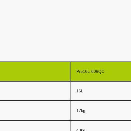
Pro16L-606QC
16L
17kg
40kg