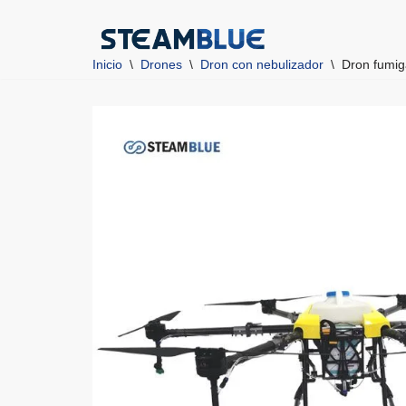
Saltar
Inicio
\
Drones
\
Dron con nebulizador
\
Dron fumi
al
contenido